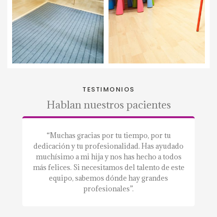
TESTIMONIOS
Hablan nuestros pacientes
a.”
“Muchas gracias por tu tiempo, por tu
“S
dedicación y tu profesionalidad. Has ayudado
a
muchísimo a mi hija y nos has hecho a todos
m
más felices. Si necesitamos del talento de este
equipo, sabemos dónde hay grandes
profesionales”.