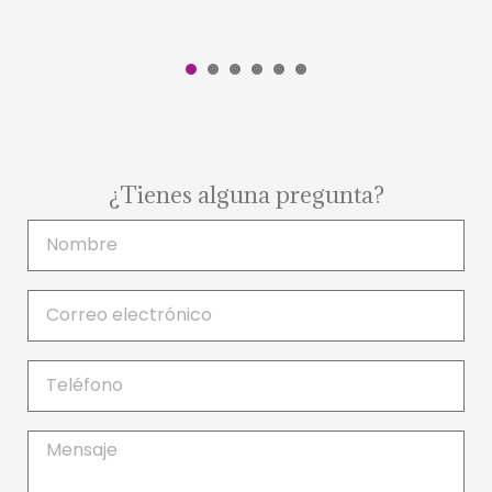
1
2
3
4
5
6
¿Tienes alguna pregunta?