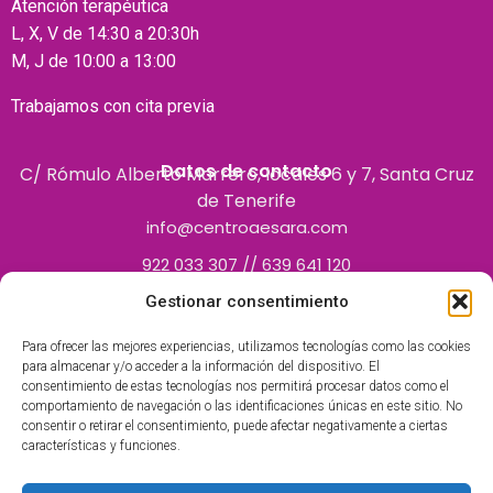
Atención terapéutica
L, X, V de 14:30 a 20:30h
M, J de 10:00 a 13:00
Trabajamos con cita previa
Datos de contacto
C/ Rómulo Alberto Marrero, locales 6 y 7, Santa Cruz
de Tenerife
info@centroaesara.com
922 033 307 // 639 641 120
Gestionar consentimiento
Para ofrecer las mejores experiencias, utilizamos tecnologías como las cookies
para almacenar y/o acceder a la información del dispositivo. El
consentimiento de estas tecnologías nos permitirá procesar datos como el
comportamiento de navegación o las identificaciones únicas en este sitio. No
consentir o retirar el consentimiento, puede afectar negativamente a ciertas
características y funciones.
Centro Polivalente inscrito en el Registro de Centros
Autorizados por el Servicio Canario de la Salud como centro