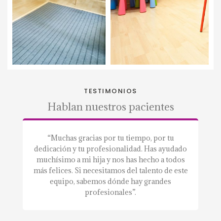
TESTIMONIOS
Hablan nuestros pacientes
a.”
“Muchas gracias por tu tiempo, por tu
“S
dedicación y tu profesionalidad. Has ayudado
a
muchísimo a mi hija y nos has hecho a todos
m
más felices. Si necesitamos del talento de este
equipo, sabemos dónde hay grandes
profesionales”.