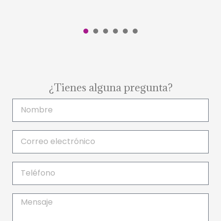
1
2
3
4
5
6
¿Tienes alguna pregunta?