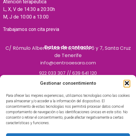
Atención terapéutica
L, X, V de 14:30 a 20:30h
M, J de 10:00 a 13:00
Trabajamos con cita previa
Datos de contacto
C/ Rómulo Alberto Marrero, locales 6 y 7, Santa Cruz
de Tenerife
info@centroaesara.com
922 033 307 // 639 641 120
Gestionar consentimiento
Para ofrecer las mejores experiencias, utilizamos tecnologías como las cookies
para almacenar y/o acceder a la información del dispositivo. El
consentimiento de estas tecnologías nos permitirá procesar datos como el
comportamiento de navegación o las identificaciones únicas en este sitio. No
consentir o retirar el consentimiento, puede afectar negativamente a ciertas
características y funciones.
Centro Polivalente inscrito en el Registro de Centros
Autorizados por el Servicio Canario de la Salud como centro