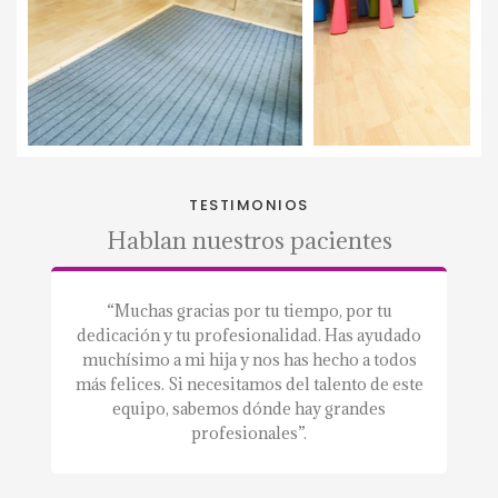
TESTIMONIOS
Hablan nuestros pacientes
a.”
“Muchas gracias por tu tiempo, por tu
“S
dedicación y tu profesionalidad. Has ayudado
a
muchísimo a mi hija y nos has hecho a todos
m
más felices. Si necesitamos del talento de este
equipo, sabemos dónde hay grandes
profesionales”.