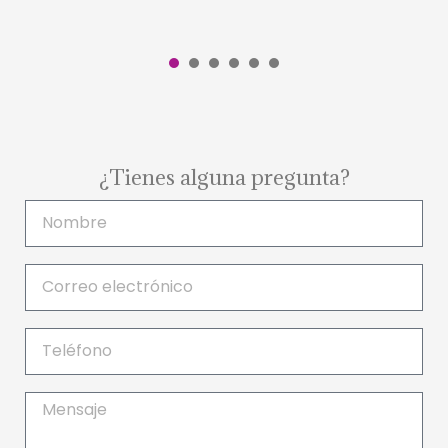
1
2
3
4
5
6
¿Tienes alguna pregunta?