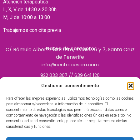
Atención terapéutica
L, X, V de 14:30 a 20:30h
M, J de 10:00 a 13:00
Trabajamos con cita previa
Datos de contacto
C/ Rómulo Alberto Marrero, locales 6 y 7, Santa Cruz
de Tenerife
info@centroaesara.com
922 033 307 // 639 641 120
Gestionar consentimiento
Para ofrecer las mejores experiencias, utilizamos tecnologías como las cookies
para almacenar y/o acceder a la información del dispositivo. El
consentimiento de estas tecnologías nos permitirá procesar datos como el
comportamiento de navegación o las identificaciones únicas en este sitio. No
consentir o retirar el consentimiento, puede afectar negativamente a ciertas
características y funciones.
Centro Polivalente inscrito en el Registro de Centros
Autorizados por el Servicio Canario de la Salud como centro