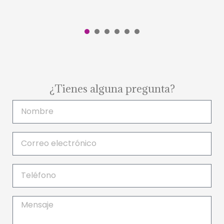
1
2
3
4
5
6
¿Tienes alguna pregunta?