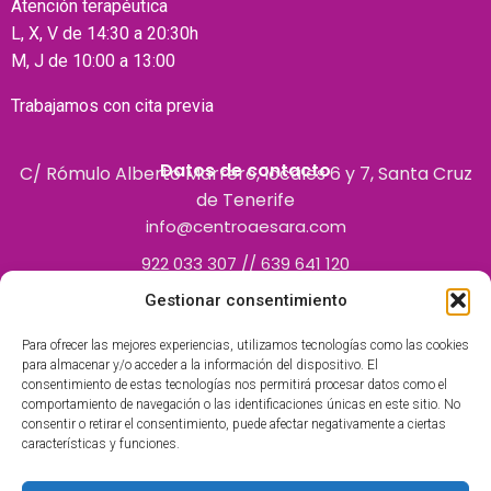
Atención terapéutica
L, X, V de 14:30 a 20:30h
M, J de 10:00 a 13:00
Trabajamos con cita previa
Datos de contacto
C/ Rómulo Alberto Marrero, locales 6 y 7, Santa Cruz
de Tenerife
info@centroaesara.com
922 033 307 // 639 641 120
Gestionar consentimiento
Para ofrecer las mejores experiencias, utilizamos tecnologías como las cookies
para almacenar y/o acceder a la información del dispositivo. El
consentimiento de estas tecnologías nos permitirá procesar datos como el
comportamiento de navegación o las identificaciones únicas en este sitio. No
consentir o retirar el consentimiento, puede afectar negativamente a ciertas
características y funciones.
Centro Polivalente inscrito en el Registro de Centros
Autorizados por el Servicio Canario de la Salud como centro