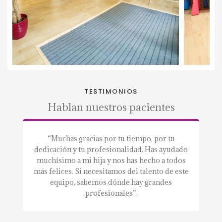
TESTIMONIOS
Hablan nuestros pacientes
a.”
“Muchas gracias por tu tiempo, por tu
“S
dedicación y tu profesionalidad. Has ayudado
a
muchísimo a mi hija y nos has hecho a todos
m
más felices. Si necesitamos del talento de este
equipo, sabemos dónde hay grandes
profesionales”.