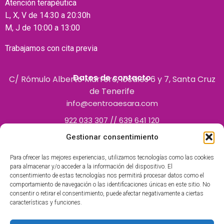
Atención terapéutica
L, X, V de 14:30 a 20:30h
M, J de 10:00 a 13:00
Trabajamos con cita previa
Datos de contacto
C/ Rómulo Alberto Marrero, locales 6 y 7, Santa Cruz
de Tenerife
info@centroaesara.com
922 033 307 // 639 641 120
Gestionar consentimiento
Para ofrecer las mejores experiencias, utilizamos tecnologías como las cookies
para almacenar y/o acceder a la información del dispositivo. El
consentimiento de estas tecnologías nos permitirá procesar datos como el
comportamiento de navegación o las identificaciones únicas en este sitio. No
consentir o retirar el consentimiento, puede afectar negativamente a ciertas
características y funciones.
Centro Polivalente inscrito en el Registro de Centros
Autorizados por el Servicio Canario de la Salud como centro