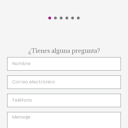
1
2
3
4
5
6
¿Tienes alguna pregunta?