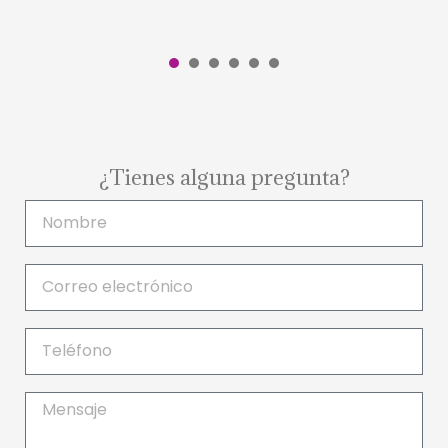
1
2
3
4
5
6
¿Tienes alguna pregunta?