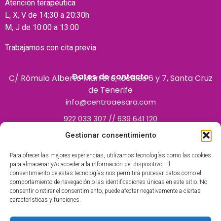
Atención terapéutica
L, X, V de 14:30 a 20:30h
M, J de 10:00 a 13:00
Trabajamos con cita previa
Datos de contacto
C/ Rómulo Alberto Marrero, locales 6 y 7, Santa Cruz
de Tenerife
info@centroaesara.com
922 033 307 // 639 641 120
Gestionar consentimiento
Para ofrecer las mejores experiencias, utilizamos tecnologías como las cookies
para almacenar y/o acceder a la información del dispositivo. El
consentimiento de estas tecnologías nos permitirá procesar datos como el
comportamiento de navegación o las identificaciones únicas en este sitio. No
consentir o retirar el consentimiento, puede afectar negativamente a ciertas
características y funciones.
Centro Polivalente inscrito en el Registro de Centros
Autorizados por el Servicio Canario de la Salud como centro