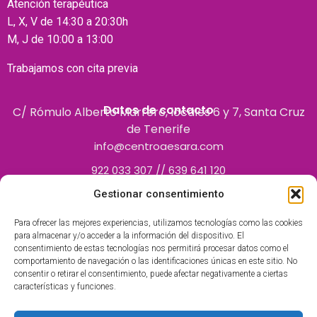
Atención terapéutica
L, X, V de 14:30 a 20:30h
M, J de 10:00 a 13:00
Trabajamos con cita previa
Datos de contacto
C/ Rómulo Alberto Marrero, locales 6 y 7, Santa Cruz
de Tenerife
info@centroaesara.com
922 033 307 // 639 641 120
Gestionar consentimiento
Para ofrecer las mejores experiencias, utilizamos tecnologías como las cookies
para almacenar y/o acceder a la información del dispositivo. El
consentimiento de estas tecnologías nos permitirá procesar datos como el
comportamiento de navegación o las identificaciones únicas en este sitio. No
consentir o retirar el consentimiento, puede afectar negativamente a ciertas
características y funciones.
Centro Polivalente inscrito en el Registro de Centros
Autorizados por el Servicio Canario de la Salud como centro