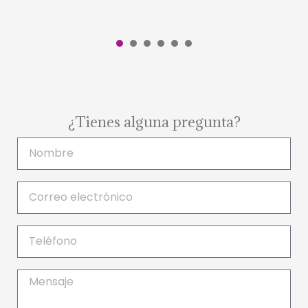
1
2
3
4
5
6
¿Tienes alguna pregunta?