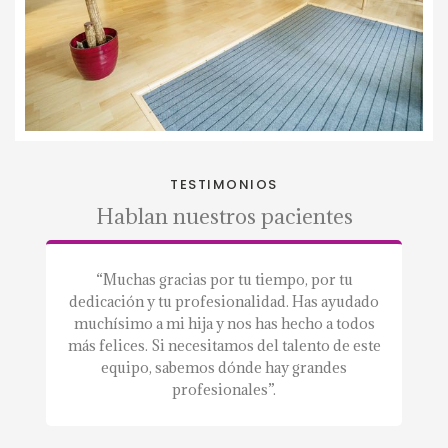
TESTIMONIOS
Hablan nuestros pacientes
a.”
“Muchas gracias por tu tiempo, por tu
“S
dedicación y tu profesionalidad. Has ayudado
a
muchísimo a mi hija y nos has hecho a todos
m
más felices. Si necesitamos del talento de este
equipo, sabemos dónde hay grandes
profesionales”.