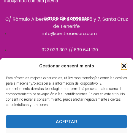
Trabajamos con cita previa
Datos de contacto
C/ Rómulo Alberto Marrero, locales 6 y 7, Santa Cruz
de Tenerife
info@centroaesara.com
922 033 307 // 639 641 120
Gestionar consentimiento
Para ofrecer las mejores experiencias, utilizamos tecnologías como las cookies
para almacenar y/o acceder a la información del dispositivo. El
consentimiento de estas tecnologías nos permitirá procesar datos como el
comportamiento de navegación o las identificaciones únicas en este sitio. No
consentir o retirar el consentimiento, puede afectar negativamente a ciertas
características y funciones.
Centro Polivalente inscrito en el Registro de Centros
Autorizados por el Servicio Canario de la Salud como centro
accesible con el número 8380.
ACEPTAR